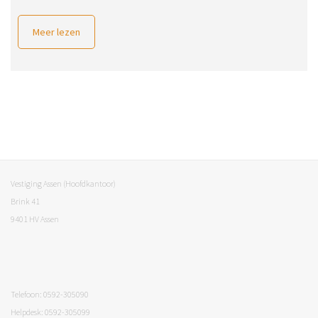
Meer lezen
Vestiging Assen (Hoofdkantoor)
Brink 41
9401 HV Assen
Telefoon: 0592-305090
Helpdesk: 0592-305099